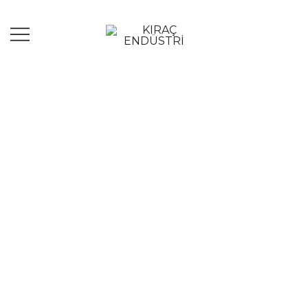
ENDÜSTRİYEL ÇÖZÜM ORTAĞINIZ
KIRAÇ ENDÜSTRİ